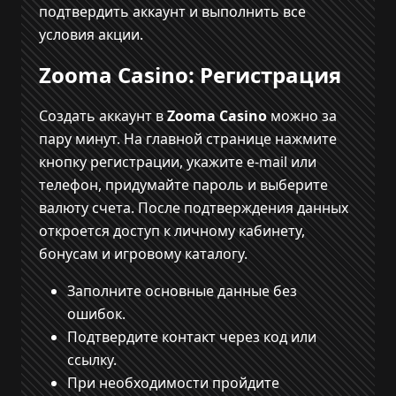
подтвердить аккаунт и выполнить все
условия акции.
Zooma Casino: Регистрация
Создать аккаунт в
Zooma Casino
можно за
пару минут. На главной странице нажмите
кнопку регистрации, укажите e-mail или
телефон, придумайте пароль и выберите
валюту счета. После подтверждения данных
откроется доступ к личному кабинету,
бонусам и игровому каталогу.
Заполните основные данные без
ошибок.
Подтвердите контакт через код или
ссылку.
При необходимости пройдите