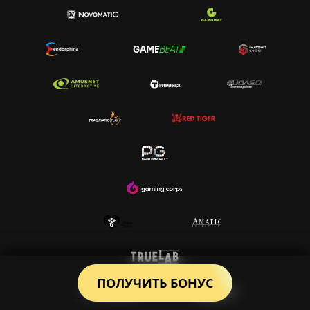
ПОЛУЧИТЬ БОНУС