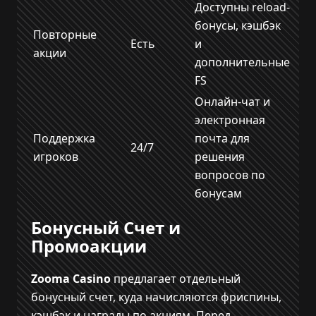
Доступны reload-
бонусы, кэшбэк
Повторные
Есть
и
акции
дополнительные
FS
Онлайн-чат и
электронная
Поддержка
почта для
24/7
игроков
решения
вопросов по
бонусам
Бонусный Счет и
Промоакции
Zooma Casino
предлагает отдельный
бонусный счет, куда начисляются фриспины,
кэшбэк и награды по акциям. Перед