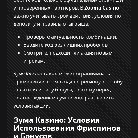
у проверенных партнёров. В
Zooma Casino
важно учитывать срок действия, условия по
депозиту и правила отыгрыша.
Проверьте актуальность комбинации.
Вводите код без лишних пробелов.
Смотрите, подходит ли акция новым
игрокам.
Зума Казино
также может ограничивать
применение промокода по региону, способу
оплаты или типу бонуса, поэтому перед
подтверждением лучше ещё раз сверить
условия акции.
Зума Казино: Условия
Использования Фриспинов
и Бонусов