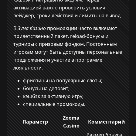
активацией важно проверить условия:
вейджер, сроки действия и лимиты на вывод.
В
Зума Казино
промоакции часто включают
приветственный пакет, reload-бонусы и
турниры с призовым фондом. Постоянным
игрокам могут быть доступны персональные
предложения и участие в программе
лояльности.
фриспины на популярные слоты;
бонусы на депозит;
кэшбэк за активную игру;
специальные промокоды.
Zooma
Параметр
Комментарий
Casino
Размер бонуса