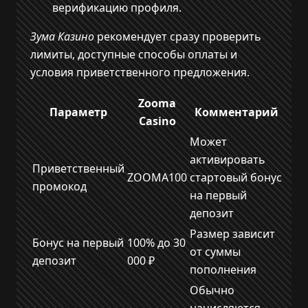
верификацию профиля.
Зума Казино
рекомендует сразу проверить
лимиты, доступные способы оплаты и
условия приветственного предложения.
Zooma
Параметр
Комментарий
Casino
Может
активировать
Приветственный
ZOOMA100
стартовый бонус
промокод
на первый
депозит
Размер зависит
Бонус на первый
100% до 30
от суммы
депозит
000 ₽
пополнения
Обычно
начисляются