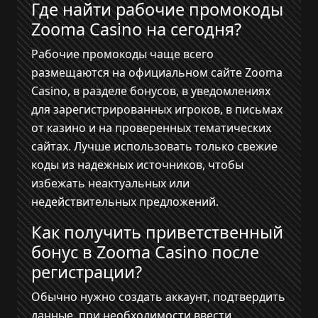
Где найти рабочие промокоды
Zooma Casino на сегодня?
Рабочие промокоды чаще всего
размещаются на официальном сайте Zooma
Casino, в разделе бонусов, в уведомлениях
для зарегистрированных игроков, в письмах
от казино и на проверенных тематических
сайтах. Лучше использовать только свежие
коды из надежных источников, чтобы
избежать неактуальных или
недействительных предложений.
Как получить приветственный
бонус в Zooma Casino после
регистрации?
Обычно нужно создать аккаунт, подтвердить
данные, при необходимости ввести