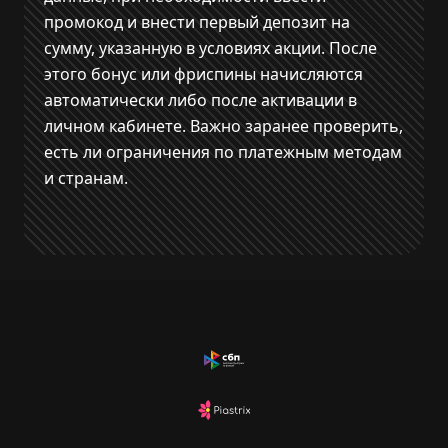
промокод и внести первый депозит на
сумму, указанную в условиях акции. После
этого бонус или фриспины начисляются
автоматически либо после активации в
личном кабинете. Важно заранее проверить,
есть ли ограничения по платежным методам
и странам.